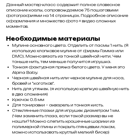
Данный мастер-класс содержит полное словесное
описание коалы, сопровождаемое 75 пошаговыми
фотографиями на 14 страницах. Подробное описание
оформления и множество фото + видео сложных
моментов.
Необходимые материалы
Мулине основного цвета. Отделить от пасмы 1 нить. (Я
использую хлопковое мулине от фирмы Гамма или
DMC). Можно вязать из тонкой швейной нити. Чем
тоньше нить, тем меньше получится игрушка.
Тонкая фактурная пряжа белого цвета. У меня это
Alpina Baby.
Черная швейная нить или черное мулине для носа,
бровей и "коготков".
Нить для утяжек. (я использую крепкую швейную нить
в два сложения)
Крючок 0.5 мм
Для тонировки – акварель и тонкая кисть.
Стеклянные глазки для игрушек диаметром 1 мм.
(Чем заменить глаза, если такой размер вы не
нашли? Можно слепить крошечные шарики из
полимерной глины и покрыть глянцевым лаком,
можно использовать круглый мелкий бисер)