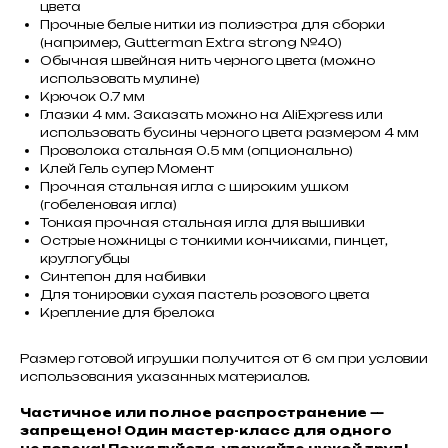
цвета
Прочные белые нитки из полиэстра для сборки
(например, Gutterman Extra strong №40)
Обычная швейная нить черного цвета (можно
использовать мулине)
Крючок 0.7 мм
Глазки 4 мм. Заказать можно на AliExpress или
использовать бусины черного цвета размером 4 мм
Проволока стальная 0.5 мм (опционально)
Клей Гель супер Момент
Прочная стальная игла с широким ушком
(гобеленовая игла)
Тонкая прочная стальная игла для вышивки
Острые ножницы с тонкими кончиками, пинцет,
круглогубцы
Синтепон для набивки
Для тонировки сухая пастель розового цвета
Крепление для брелока
Размер готовой игрушки получится от 6 см при условии
использования указанных материалов.
Частичное или полное распространение —
запрещено! Один мастер-класс для одного